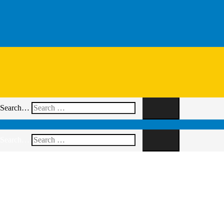
Search…
Search…