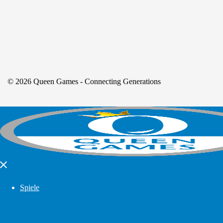
© 2026 Queen Games - Connecting Generations
Close
menu
Spiele