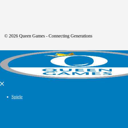
© 2026 Queen Games - Connecting Generations
Close
menu
Spiele